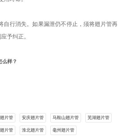
将自行消失。如果漏泄仍不停止，须将翅片管再
则应予纠正。
怎么样？
翅片管
安庆翅片管
马鞍山翅片管
芜湖翅片管
翅片管
淮北翅片管
毫州翅片管