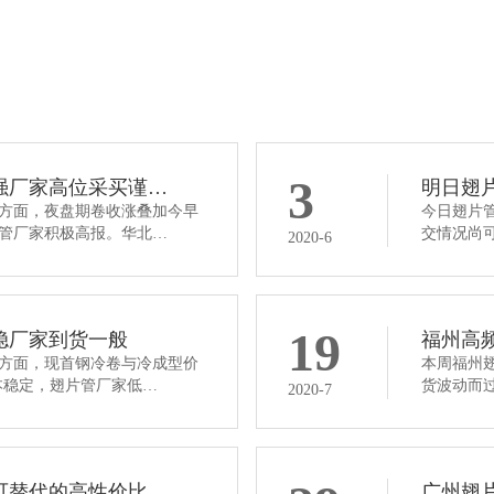
开齿型翅片管
了解详情
立即咨询
3
强厂家高位采买谨…
明日翅
方面，夜盘期卷收涨叠加今早
今日翅片管
翅片管厂家积极高报。华北…
交情况尚
2020-6
19
稳厂家到货一般
福州高
方面，现首钢冷卷与冷成型价
本周福州
格基本稳定，翅片管厂家低…
货波动而
2020-7
可替代的高性价比…
广州翅