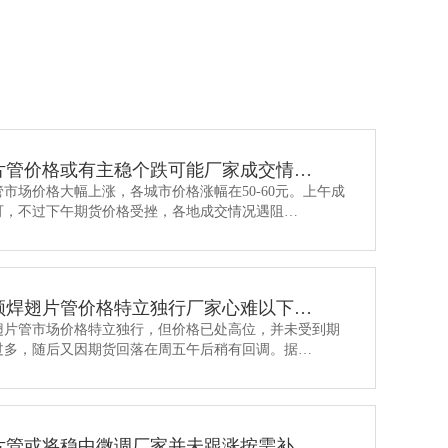
开齿型翅片管
片管价格或有主稳个跌可能厂家成交情…
市场价格大幅上涨，各城市价格涨幅在50-60元。上午成
可，不过下午期货价格受挫，各地成交情况遇阻…
频焊翅片管价格特立独行厂家心难以下…
翅片管市场价格特立独行，但价格已处高位，并未受到期
过多，随后又因期货回落在周五午后稍有回调。据…
片管或将稳中微调厂家并未跟涨按需补…