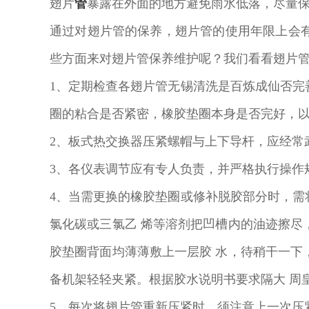
翅片
管
暴露在外面的地方避免雨水低落，尽量
通过对翅片管的保养，翅片管的使用年限上会
些方面来对翅片管保养维护呢？我们看看翅片
1、定期检查各翅片管无锡清洗是百炼成仙否
圈的粘合是否紧密，橡胶垫圈本身是否完好，
2、板式热交换器压紧螺帽与上下导杆，应经常
3、各仪表调节应有专人负责，并严格执行操作
4、当需更换的橡胶垫圈或修补脱胶部分时，
氯化碳或三氯乙 烯等溶剂把凹槽内的油迹擦
胶垫圈背面均薄薄敷上一层胶 水，待稍干一
备机架轻轻夹紧。根据胶水说明书要求隔大 周
5、每次将翅片管重新压紧时，须注意上一次压