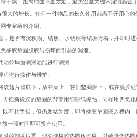
保持干燥，距离地面不宜太近，避免温室大棚内灌溉腐蚀
有很大的增长。任何一件物品的长久使用都离不开用心的
管网专家给的介绍。
完善，是否有沉积物、结焦、水锈层等结垢附着，并即时进
以免橡胶垫圈脱胶与损坏而引起的漏泄。
武动乾坤加润滑油脂进行润滑。
规程进行操作与维护。
需将该翅片管取下，放在桌上，将旧垫圈拆下，或在脱胶处
尽，再把新橡胶的垫圈的背部用细砂纸擦毛，同样用四氯化
下，以不粘手指，但仍发粘为度，即将橡胶垫圈嵌入槽内，
皇族一段时间即可投产使用。
紧时的刻度位置，切勿使橡胶垫圈压过度，以致降低垫圈