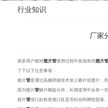
行业知识
厂家
很多用户都对
翅片管
使用过程中发现有些
翅片
了下以下注意事项：
翅片
管
是通过高频焊接技术加上鳞片状翅片，
因为翅片
管
鳞片螺旋分布，长期使用中会有一
翅片
管
借口处检查接口处是否松动和脚垫脱落