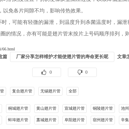
，以免各片间隙不均，影响传热效果。
环时，可能有轻微的漏泄，到温度升到杀菌温度时，漏泄
垫圈的情况，亦有可能是翅片管末按片上号码顺序排列，
i/66.html
这篇
厂家分享怎样维护才能使翅片管的寿命更长呢
文章
0
0
管
复合翅片管
无锡翅片管
全部
桐城翅片管
黄山翅片管
宣城翅片管
铜陵翅片管
池州
蚌埠翅片管
藁城翅片管
阜阳翅片管
宿州翅片管
辛集