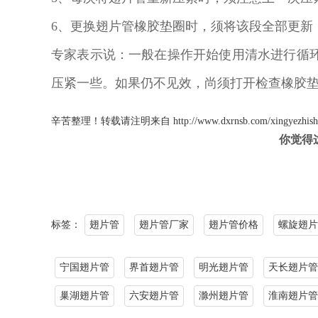
6、更换翅片管橡胶垫圈时，须将该段全部更新
专家表示说：一般在操作开始使用清水进行循
压紧一些。如果仍不见效，尚须打开检查橡胶
辛苦整理！转载请注明来自
http://www.dxrnsb.com/xingyezhish
你觉得
标签：
翅片管
翅片管厂家
翅片管价格
螺旋翅片
宁国翅片管
界首翅片管
明光翅片管
天长翅片管
巢湖翅片管
六安翅片管
滁州翅片管
淮南翅片管