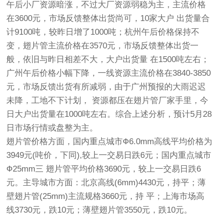
午后小厂资源暗涨，不过大厂资源弱稳为主，主流价格
在3600元，市场反馈整体出货尚可，10家大户 出货量合
计9100吨，较昨日增了1000吨；杭州午后价格保持不
变，
翅片管
主流价格在3570元，市场反馈整体出货一
般，依旧与昨日相差不大，大户出货量 在1500吨左右；
广州午后价格小幅下降，一线资源主流价格在3840-3850
元，市场反馈出货有所减弱，由于广州预报的大雨迟迟
未降，工地不下计划， 资源都压在
翅片管厂家
手里，今
日大户出货量在1000吨左右。综合上述分析，预计5月28
日市场行情或盘整为主。
翅片管
价格方面，国内重点城市Ф6.0mm高线平均价格为
3949元(吨价，下同),较上一交易日跌6元；国内重点城市
Ф25mm三 翅片
管
平均价格3690元，较上一交易日跌6
元。主导城市方面：北京高线(6mm)4430元，持平；薄
壁翅片
管
(25mm)主流规格3660元，持 平；上海市场高
线3730元，跌10元；薄壁翅片
管
3550元，跌10元。