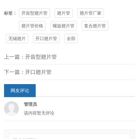
开齿型翅片管
翅片管
翅片管厂家
标签：
翅片管价格
螺旋翅片管
复合翅片管
无锡翅片
开口翅片管
全部
上一篇：开齿型翅片管
下一篇：开口翅片管
网友评论
管理员
该内容暂无评论