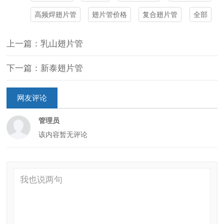
高频焊翅片管
翅片管价格
复合翅片管
全部
上一篇：乳山翅片管
下一篇：新泰翅片管
网友评论
管理员
该内容暂无评论